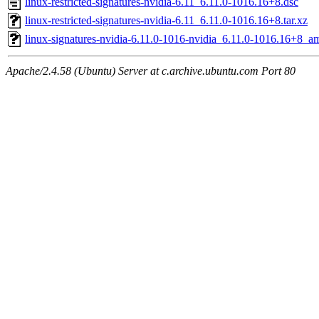
linux-restricted-signatures-nvidia-6.11_6.11.0-1016.16+8.dsc
linux-restricted-signatures-nvidia-6.11_6.11.0-1016.16+8.tar.xz
linux-signatures-nvidia-6.11.0-1016-nvidia_6.11.0-1016.16+8_
Apache/2.4.58 (Ubuntu) Server at c.archive.ubuntu.com Port 80