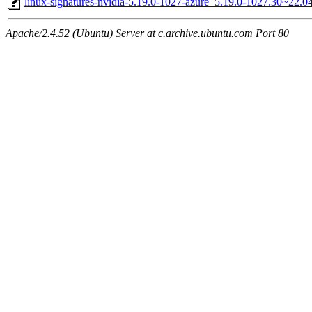
linux-signatures-nvidia-5.19.0-1027-azure_5.19.0-1027.30~22.
Apache/2.4.52 (Ubuntu) Server at c.archive.ubuntu.com Port 80